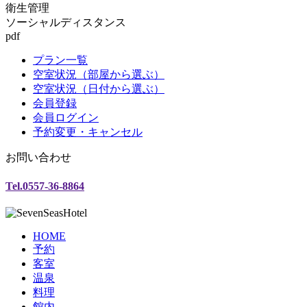
衛生管理
ソーシャルディスタンス
pdf
プラン一覧
空室状況（部屋から選ぶ）
空室状況（日付から選ぶ）
会員登録
会員ログイン
予約変更・キャンセル
お問い合わせ
Tel.0557-36-8864
HOME
予約
客室
温泉
料理
館内